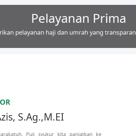
 akuntabel.
TOR
is, S.Ag.,M.EI
arakatuh. Puji syukur kita panjatkan ke