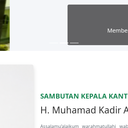
Pelayanan Prima
 pelayanan haji dan umrah yang transparan dan
SAMBUTAN KEPALA KAN
H. Muhamad Kadir Az
Assalamu’alaikum warahmatullahi wab